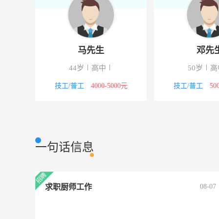
马先生
邓先
校
44岁
高中
50岁
高
5000元
技工/普工
4000-5000元
技工/普工
50
一句话信息
求职厨师工作
08-07