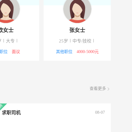
欧女士
张女士
岁
大专
25岁
中专/技校
职位
面议
其他职位
4000-5000元
查看更多
求职司机
08-07