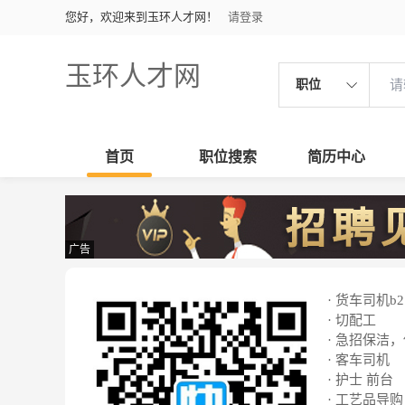
您好，欢迎来到玉环人才网！
请登录
玉环人才网
职位
首页
职位搜索
简历中心
广告
· 货车司机b2
· 切配工
· 急招保洁
· 客车司机
· 护士 前台
· 工艺品导购