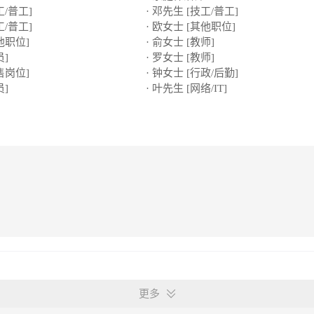
工/普工]
· 邓先生 [技工/普工]
工/普工]
· 欧女士 [其他职位]
他职位]
· 俞女士 [教师]
员]
· 罗女士 [教师]
售岗位]
· 钟女士 [行政/后勤]
员]
· 叶先生 [网络/IT]
更多