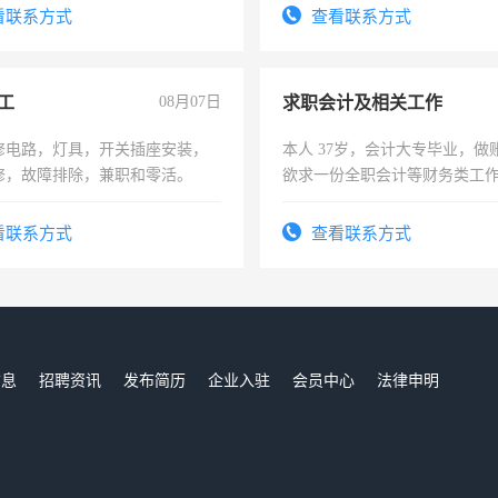
勤快的四五十，每天挣零花钱
看联系方式
查看联系方式
工
08月07日
求职会计及相关工作
修电路，灯具，开关插座安装，
本人 37岁，会计大专毕业，做
修，故障排除，兼职和零活。
欲求一份全职会计等财务类工
计证
看联系方式
查看联系方式
信息
招聘资讯
发布简历
企业入驻
会员中心
法律申明
们