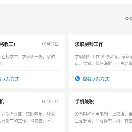
查
寒假工）
08月07日
求职厨师工作
三在校学生，求兼职一份，家教
求职厨师工作 各种火锅。家常
场。
点。食堂。烧烤海鲜，工资要求6
上
看联系方式
查看联系方式
机
08月07日
手机兼职
24岁有c1证，驾龄两年。想求
没有时间地点限制，上班族，
后开货车的工作，能吃苦，不怕
生党都可，只要你有手机，有
间，一单一结，一天二三十不