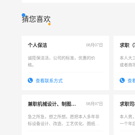
猜您喜欢
个人保洁
08月07日
求职（
诚揽保洁活，公司的标准，优惠的价
本人大
格。
或者商
查看联系方式
查
兼职机械设计、制图、设备改造
08月07日
求职司
急之所急，想之所想。愿把本人多年非
本人男，
标设备设计、改造、工艺优化、图纸制
一个年
作和分解的经验与您分享。 真诚合作，
加班。