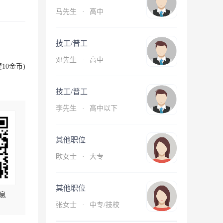
马先生
·
高中
技工/普工
邓先生
·
高中
10金币)
技工/普工
李先生
·
高中以下
其他职位
欧女士
·
大专
其他职位
息
张女士
·
中专/技校