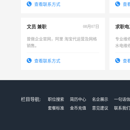
结识有识之士，共享未来。
查看联系方式
查
文员 兼职
08月07日
求职电
曾做企业官网，阿里 淘宝代运营及网格
专业维
销售。
水电维
查看联系方式
查
栏目导航:
职位搜索
简历中心
名企展示
一句话
套餐标准
金币充值
意见建议
联系我