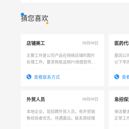
猜您喜欢
店铺美工
08月08日
医药代
主要工作是公司产品在网络店铺的图片
基因公
处理工作，要求熟练运用PS修图软件,工
以下学历
作时间每天8小时，待遇优厚。
可，需
表或者
查看联系方式
查
交五险
外贸人员
08月08日
本地企业，现招聘外贸人员，有外贸销
保洁要
售经验者优先，待遇面议。联系郭经理
正常工
责任心