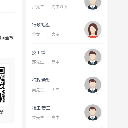
卢先生
·
高中以下
行政/后勤
曾女士
·
大专
10金币)
技工/普工
邓先生
·
高中
行政/后勤
吴先生
·
大专
技工/普工
息
罗先生
·
高中