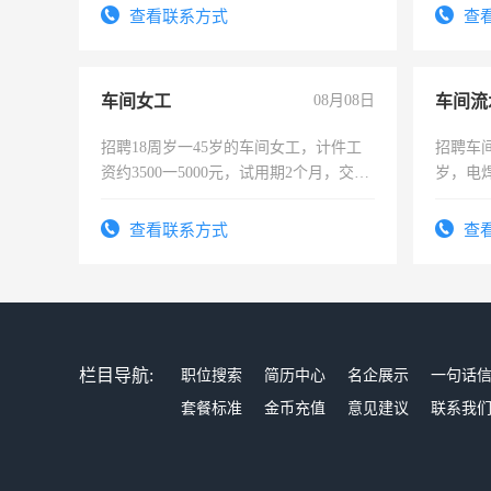
录，客
查看联系方式
查
懂电脑
能力，
车间女工
08月08日
车间流
招聘18周岁一45岁的车间女工，计件工
招聘车间
资约3500一5000元，试用期2个月，交五
岁，电
险，有年薪假，年底福利
好。薪资
宿，免
查看联系方式
查
25号准
栏目导航:
职位搜索
简历中心
名企展示
一句话
套餐标准
金币充值
意见建议
联系我