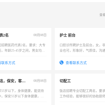
查
表2名
08月08日
护士 前台
司招聘医药代表2名，要求：大专
口腔诊所聘护士及前台，女，
，年龄25-45岁之间，男女均
业也可，形象好，气质佳，沟
要具有营销经验，从事过医药代
强。面试，周日休息。
有医学资质的优先，底薪+绩效，
看联系方式
查看联系方式
。
急招保洁，保安，客服，工程
08月08日
切配工
求55岁以下，身体健康，能坚持
饭店招聘专业切配工两名，要
作，保安55岁以下身体健康，有
工作经验，能够很好的协助厨
形象端庄，遵纪守法，无犯罪记
作。包吃住，每月有公休，工资35