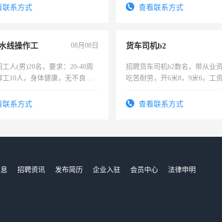
服要求45岁以下高中以上文化，
4500。
看联系方式
查看联系方式
工作认真，性格开朗有良好沟通
工程，懂水电维修。
水线操作工
08月08日
货车司机b2
工人(男)20名，要求：20-40周
招聘货车司机b2数名，带从业
焊工10人，身体健康，无不良嗜
吃苦耐劳，开6米8，9米6，工
：4500-7000元，标准八人间住
费发放劳保用品，两班倒，每月
看联系方式
查看联系方式
时发放工资，工作时间10小时
信息
招聘资讯
发布简历
企业入驻
会员中心
法律申明
们